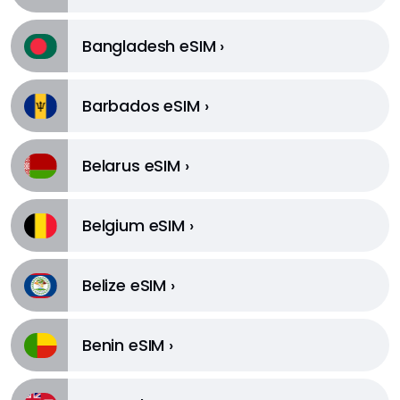
Bangladesh eSIM ›
Barbados eSIM ›
Belarus eSIM ›
Belgium eSIM ›
Belize eSIM ›
Benin eSIM ›