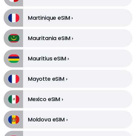
Martinique eSIM ›
Mauritania eSIM ›
Mauritius eSIM ›
Mayotte eSIM ›
Mexico eSIM ›
Moldova eSIM ›