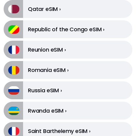
Qatar eSIM ›
Republic of the Congo eSIM ›
Reunion eSIM ›
Romania eSIM ›
Russia eSIM ›
Rwanda eSIM ›
Saint Barthelemy eSIM ›