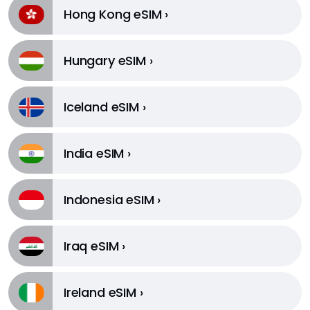
Hong Kong eSIM ›
Hungary eSIM ›
Iceland eSIM ›
India eSIM ›
Indonesia eSIM ›
Iraq eSIM ›
Ireland eSIM ›