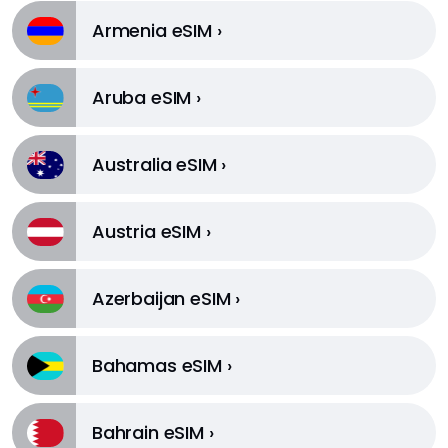
Armenia eSIM ›
Aruba eSIM ›
Australia eSIM ›
Austria eSIM ›
Azerbaijan eSIM ›
Bahamas eSIM ›
Bahrain eSIM ›