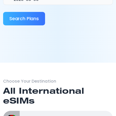
Search Plans
Choose Your Destination
All International
eSIMs