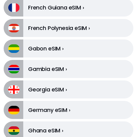
French Guiana eSIM ›
French Polynesia eSIM ›
Gabon eSIM ›
Gambia eSIM ›
Georgia eSIM ›
Germany eSIM ›
Ghana eSIM ›