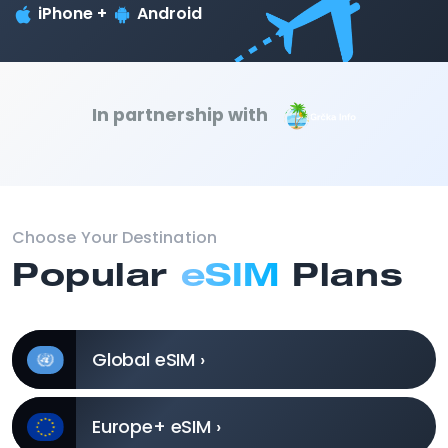
iPhone +
Android
In partnership with
Choose Your Destination
Popular
eSIM
Plans
Global eSIM ›
Europe+ eSIM ›