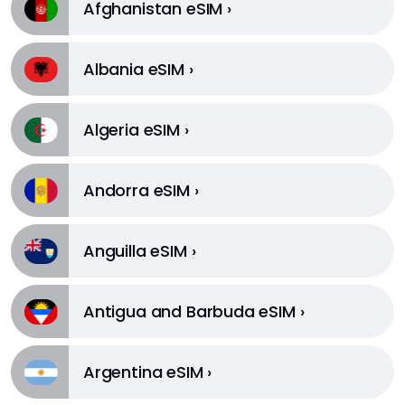
Afghanistan eSIM ›
Albania eSIM ›
Algeria eSIM ›
Andorra eSIM ›
Anguilla eSIM ›
Antigua and Barbuda eSIM ›
Argentina eSIM ›