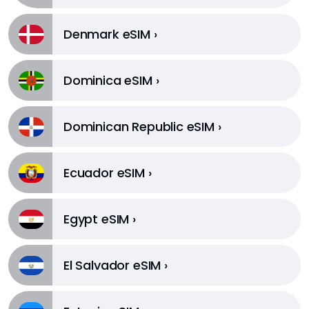
Denmark eSIM ›
Dominica eSIM ›
Dominican Republic eSIM ›
Ecuador eSIM ›
Egypt eSIM ›
El Salvador eSIM ›