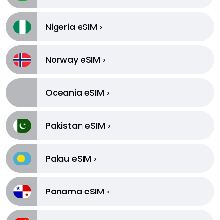
Nigeria eSIM ›
Norway eSIM ›
Oceania eSIM ›
Pakistan eSIM ›
Palau eSIM ›
Panama eSIM ›